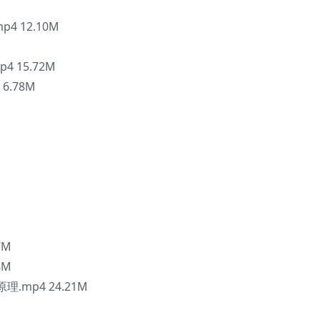
p4 12.10M
4 15.72M
6.78M
7M
8M
mp4 24.21M