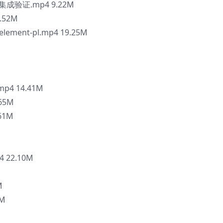
集成验证.mp4 9.22M
.52M
ment-pl.mp4 19.25M
4 14.41M
65M
61M
 22.10M
M
M