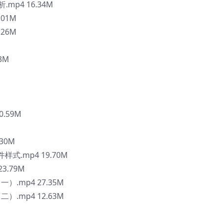
mp4 16.34M
01M
26M
63M
.59M
.30M
组件样式.mp4 19.70M
3.79M
）.mp4 27.35M
）.mp4 12.63M