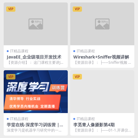
VIP
VIP
IT精品课程
IT精品课程
JavaEE_企业级项目开发技术
Wireshark+Sniffer视频讲解
【资源介绍】： 这门课程主要讲Jav
【资源目录】： ├──Sniffer视频 |
aEE_企业级项目开发技术的核心概
├──1.Sniffer_Prot...
念和基本使...
VIP
VIP
IT精品课程
IT精品课程
学堂在线-深度学习训练营 |
李觅青人像摄影第4期
完结
深度学习是机器学习研究中的一个
【资源目录】： ├──01-1.开课仪
新的领域，是实现人工智能的重要
式+相机常用操作+不同焦段镜头的