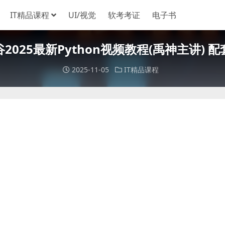
IT精品课程
UI/视觉
软考考证
电子书
2025最新Python视频教程(禹神主讲) 
2025-11-05
IT精品课程