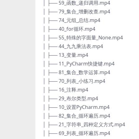
│ ├── 59_函数_递归调用.mp4
│ ├── 79_集合_增删改查.mp4
│ ├── 74_元组_总结.mp4
│ ├── 40_for循环.mp4
│ ├── 55_特殊的字面量_None.mp4
│ ├── 44_九九乘法表.mp4
│ ├── 13_变量.mp4
│ ├── 11_PyCharm快捷键.mp4
│ ├── 81_集合_数学运算.mp4
│ ├── 70_列表_小练习.mp4
│ ├── 16_注释.mp4
│ ├── 29_布尔类型.mp4
│ ├── 10_设置PyCharm.mp4
│ ├── 82_集合_循环遍历.mp4
│ ├── 21_字符串_四种定义方式.mp4
│ ├── 69_列表_循环遍历.mp4