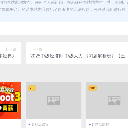
均为本站原创发布。任何个人或组织，在未征得本站同意时，禁止复制、
类媒体平台。如若本站内容侵犯了原著者的合法权益，可联系我们进行处
上一篇
下一篇
本经典》
2025中级经济师 中级人力 《习题解析班》【王
晓娟】
VIP
VIP
IT精品课程
IT精品课程