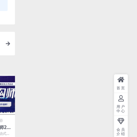
首页
用户
中心
谷
师20
会员
结
动式教
介绍