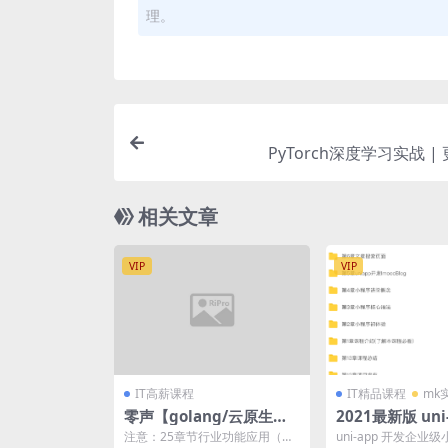
理。
PyTorch深度学习实战 |
相关文章
VIP
VIP
IT高薪课程
IT精品课程
mk
零声【golang/云原生就
2021最新版 un
业课二期】（Go语言/分
门到进阶 系统
注意：25章节行业功能应用（空
uni-app 开发企业