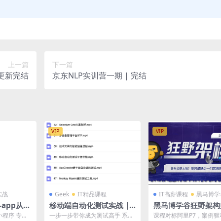
上一篇
下一篇
 更新完结
京东NLP实训营一期 | 完结
VIP
VIP
实战
Geek
IT精品课程
IT高薪课程
黑马博学
i-app从入
移动端自动化测试实战 |
黑马博学谷狂野架构
完成项目实
完结
22 (3期）| 更新完
级小程序 专门
一步一步带你成为测试高手 系统
课程对标阿里P7，案例驱