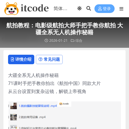
登录
航拍教程：电影级航拍大师手把手教你航拍 大
疆全系无人机操作秘籍
2026-01-21
综合
详情介绍
常见问题
大疆全系无人机操作秘籍
71课时手把手教你拍出《航拍中国》同款大片
从云台设置到复杂运镜，解锁上帝视角