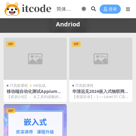
登录
Andriod
VIP
VIP
IT高薪课程
mk实战
IT高薪课程
移动端自动化测试Appium，
华清远见2024嵌入式物联网工
从入门到项目实战Python版
程师
【资源介绍】： 从工具到函数的封
【资源目录】: ├──Level 01 C语言
装再到框架的设计开发，轻松完成
| ├──Day01 必备Lin...
一键自动化 说到A...
VIP