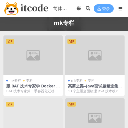
登录
mk专栏
VIP
VIP
mk专栏
专栏
mk专栏
专栏
跟 BAT 技术专家学 Docker +
高薪之路–Java面试题精选集 |
K8S | 完结
完结
BAT 技术专家第一手容器化迁移经
13 个主题全面梳理 Java 技术栈 60
验分享； 全面的 Docker 知识体系
真题 + 200 例题涵盖常见技术...
及使用...
VIP
VIP