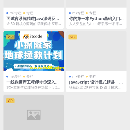
mk专栏
专栏
mk专栏
专栏
面试官系统精讲Java源码及大
你的第一本Python基础入门
厂真题 | 完结
书 | 完结
近 30 篇核心源码的深度解析 应用
人人受益的Python开学第一课 零基
场景驱动型讲解，帮助积累实战经
础也能快速学会的Python入门指南
验 总结最佳设...
深度...
VIP
VIP
mk专栏
专栏
mk专栏
专栏
一线数据库工程师带你深入理
JavaScript 设计模式精讲 | 完
解 MySQL | 完结
结
实际案例帮助理解多种场景下 SQL
收获超过 20 种常见 JS 设计模式的
的优化技巧与原理 精心绘制原理图
提炼及实现过程； 理清不同 JS 设计
辅助深入理解...
模...
VIP