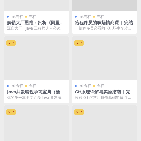
mk专栏
专栏
mk专栏
专栏
解锁大厂思维：剖析《阿里巴
给程序员的职场情商课 | 完结
巴 Java 开发手册》 | 完结
源自大厂，Java 工程师人人必读的
一部程序员必看的《职场生存攻
编码规范 以最新发布的嵩山版为解
略》 用漫画形象为大家一路展示最
读范本，掌握...
真实、最残酷的职场现...
VIP
VIP
mk专栏
专栏
mk专栏
专栏
Java并发编程学习宝典（漫画
Git原理详解与实操指南 | 完
版） | 完结
结
你的第一本图文并茂 Java 并发编程
收获 Git 的常用操作基础知识点 掌
学习指南； 生动有趣的讲师手绘插
握 Git 工作中的多种操作技巧 熟悉
图辅助讲解...
G...
VIP
VIP