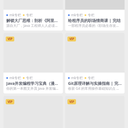
mk专栏
专栏
mk专栏
专栏
解锁大厂思维：剖析《阿里巴
给程序员的职场情商课 | 完结
巴 Java 开发手册》 | 完结
源自大厂，Java 工程师人人必读的
一部程序员必看的《职场生存攻
编码规范 以最新发布的嵩山版为解
略》 用漫画形象为大家一路展示最
读范本，掌握...
真实、最残酷的职场现...
VIP
VIP
mk专栏
专栏
mk专栏
专栏
Java并发编程学习宝典（漫画
Git原理详解与实操指南 | 完
版） | 完结
结
你的第一本图文并茂 Java 并发编程
收获 Git 的常用操作基础知识点 掌
学习指南； 生动有趣的讲师手绘插
握 Git 工作中的多种操作技巧 熟悉
图辅助讲解...
G...
VIP
VIP