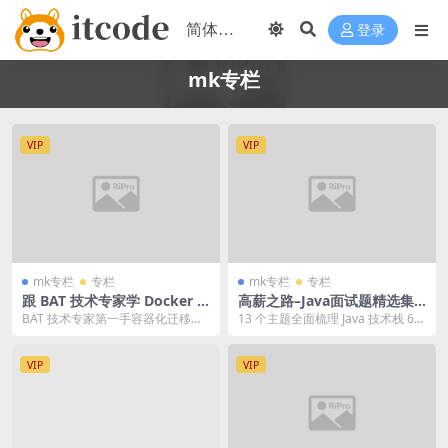
登录
mk专栏
VIP
VIP
mk专栏
专栏
mk专栏
专栏
跟 BAT 技术专家学 Docker +
高薪之路–Java面试题精选集 |
K8S | 完结
完结
BAT 技术专家第一手容器化迁移经
13 个主题全面梳理 Java 技术栈 60
验分享； 全面的 Docker 知识体系
真题 + 200 例题涵盖常见技术...
及使用...
VIP
VIP