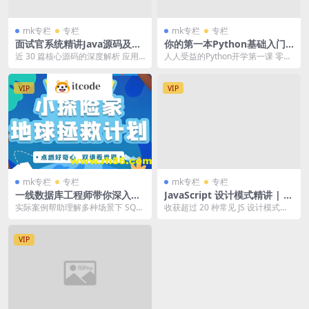
mk专栏
专栏
mk专栏
专栏
面试官系统精讲Java源码及大
你的第一本Python基础入门
厂真题 | 完结
书 | 完结
近 30 篇核心源码的深度解析 应用
人人受益的Python开学第一课 零基
场景驱动型讲解，帮助积累实战经
础也能快速学会的Python入门指南
验 总结最佳设...
深度...
VIP
VIP
mk专栏
专栏
mk专栏
专栏
一线数据库工程师带你深入理
JavaScript 设计模式精讲 | 完
解 MySQL | 完结
结
实际案例帮助理解多种场景下 SQL
收获超过 20 种常见 JS 设计模式的
的优化技巧与原理 精心绘制原理图
提炼及实现过程； 理清不同 JS 设计
辅助深入理解...
模...
VIP