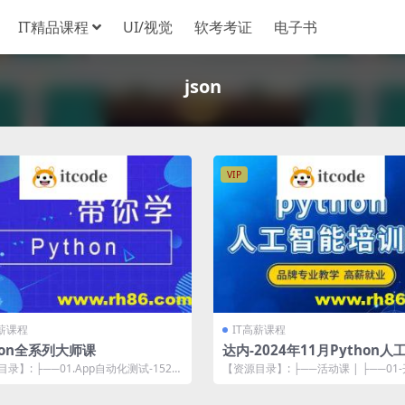
IT精品课程
UI/视觉
软考考证
电子书
json
VIP
高薪课程
IT高薪课程
hon全系列大师课
达内-2024年11月Python人
全日制课程
录】: ├──01.App自动化测试-1527
【资源目录】: ├──活动课 | ├──01
章节1-App...
礼 | | └──1-开班典...