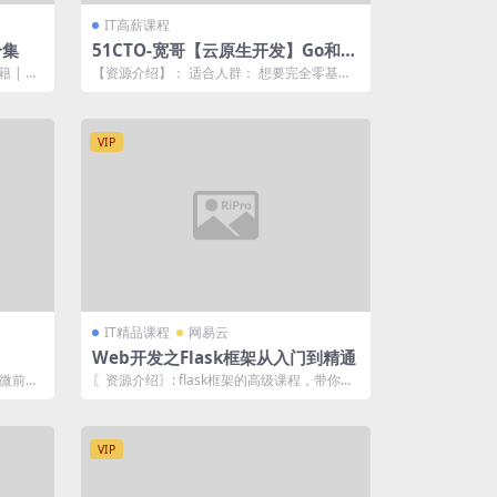
IT高薪课程
合集
51CTO-宽哥【云原生开发】Go和Gi
n入门到脚手架项目实战
 | ├
【资源介绍】： 适合人群： 想要完全零基础
学习云原生开发的，想要开发后台管理系统...
VIP
IT精品课程
网易云
Web开发之Flask框架从入门到精通
 微前端
〖资源介绍〗: flask框架的高级课程，带你玩
转web开发领域，网站后台的搭建...
VIP