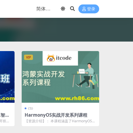
登录
VIP
cto
工智能
HarmonyOS实战开发系列课程
-开班典
【资源介绍】： 本课程涵盖了HarmonyOS的
基础入门知识，包括Harmony...