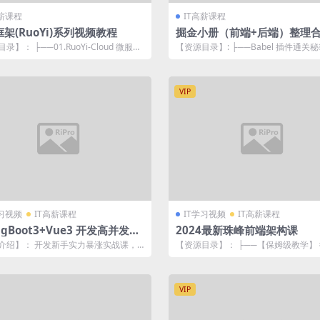
高薪课程
IT高薪课程
架(RuoYi)系列视频教程
掘金小册（前端+后端）整理
录】： ├──01.RuoYi-Cloud 微服务
【资源目录】: ├──Babel 插件通关秘籍
──01 ...
──1.Babel 的介绍...
VIP
学习视频
IT高薪课程
IT学习视频
IT高薪课程
ingBoot3+Vue3 开发高并发秒
2024最新珠峰前端架构课
购系统
介绍】： 开发新手实力暴涨实战课，
【资源目录】： ├──【保姆级教学】
务+主流技术+全栈多端+微服务架构...
从0到1手写 | ├──1-01_1...
VIP