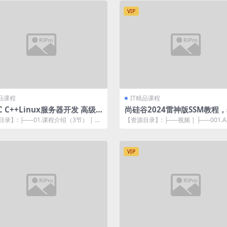
VIP
精品课程
IT精品课程
C C++Linux服务器开发 高级
尚硅谷2024雷神版SSM教程
2109
I的全新ssm框架实战
录】: ├──01.课程介绍（3节） | ├
【资源目录】: ├──视频 | ├──001.A
腾讯薪选认证课程介绍...
M教程简介.mp4 32...
VIP