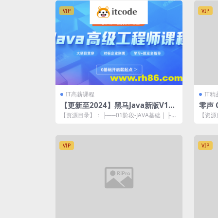
VIP
VIP
IT高薪课程
IT
【更新至2024】黑马Java新版V14.
零声 
5线下就业班
架构师
【资源目录】： ├──01阶段-JAVA基础 | ├─
【资源目
─day01基础班（01）...
──1–
VIP
VIP