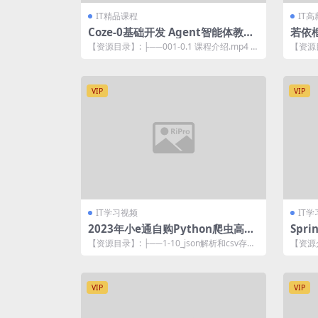
IT精品课程
IT
Coze-0基础开发 Agent智能体教
若依框
程：不需要懂编程，做属于自己的对
【资源目录】: ├──001-0.1 课程介绍.mp4 2
【资源目
话机器人
4.39M ├──00...
版本 | ├
VIP
VIP
IT学习视频
IT
2023年小e通自购Python爬虫高级
Spr
开发大数据抓取13期(主讲青椒)视频
杀抢
【资源目录】: ├──1-10_json解析和csv存储.
【资源
教程带附件
mp4 1.08G ├...
热门业
VIP
VIP