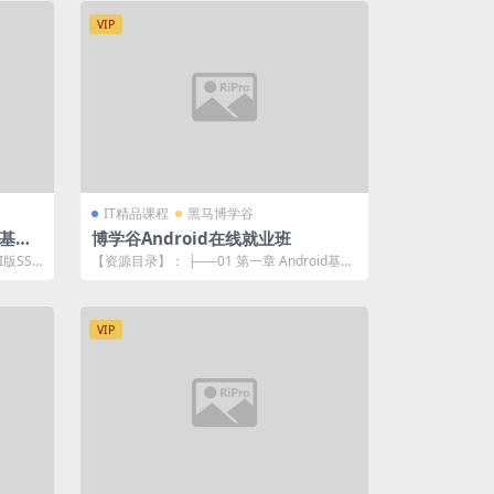
VIP
IT精品课程
黑马博学谷
，基于A
博学谷Android在线就业班
I版SS
【资源目录】： ├──01 第一章 Android基础
阶段 | ├──01 we...
VIP